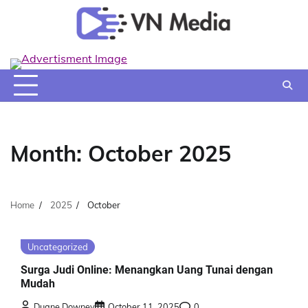
Skip
to
content
Month:
October 2025
Home
2025
October
Uncategorized
Surga Judi Online: Menangkan Uang Tunai dengan
Mudah
Duane Downey
October 11, 2025
0